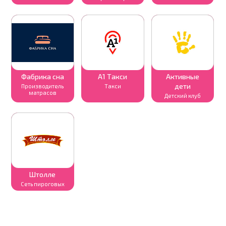
Фабрика сна
A1 Такси
Активные
дети
Производитель
Такси
матрасов
Детский клуб
Штолле
Cеть пироговых