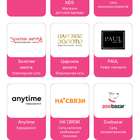
KIDS
сеть
кинопространств
Магазин
детской одежды
Золотая
Царское
PAUL
мечта
золото
Кафе-пекарня
Ювелирная сеть
Ювелирная сеть
Anytime
НА`СВЯЗИ
Zoobazar
Каршеринг
Сеть салонов
Cеть
мобильной
зоомагазинов
техники