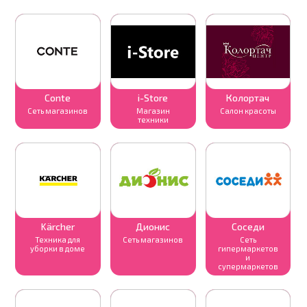
Conte
i-Store
Колортач
Сеть магазинов
Магазин
Салон красоты
техники
Kärcher
Дионис
Соседи
Техника для
Сеть магазинов
Сеть
уборки в доме
гипермаркетов
и
супермаркетов