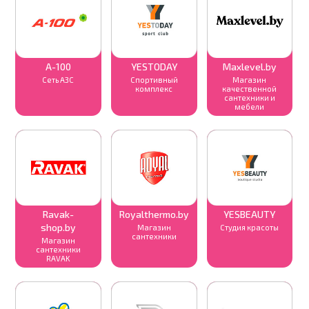
А-100
YESTODAY
Maxlevel.by
Сеть АЗС
Cпортивный
Магазин
комплекс
качественной
сантехники и
мебели
Ravak-
Royalthermo.by
YESBEAUTY
shop.by
Магазин
Студия красоты
сантехники
Магазин
сантехники
RAVAK