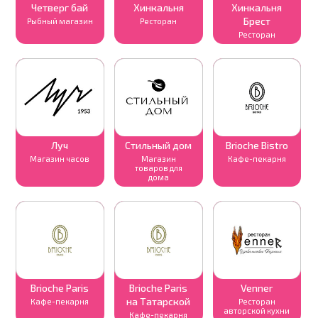
Четверг бай
Хинкальня
Хинкальня
Брест
Рыбный магазин
Ресторан
Ресторан
Луч
Стильный дом
Brioche Bistro
Магазин часов
Магазин
Кафе-пекарня
товаров для
дома
Brioche Paris
Brioche Paris
Venner
на Татарской
Кафе-пекарня
Ресторан
авторской кухни
Кафе-пекарня