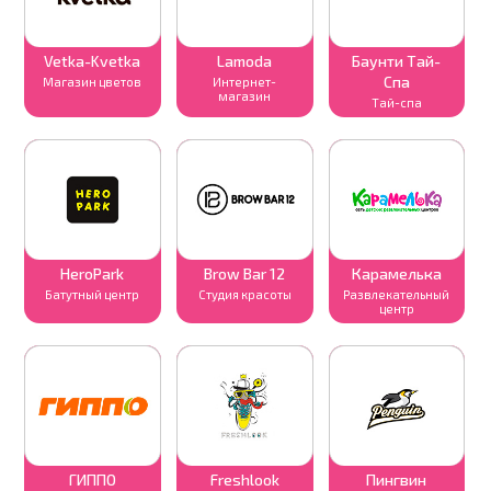
Vetka-Kvetka
Lamoda
Баунти Тай-
Спа
Магазин цветов
Интернет-
магазин
Тай-спа
HeroPark
Brow Bar 12
Карамелька
Батутный центр
Студия красоты
Развлекательный
центр
ГИППО
Freshlook
Пингвин