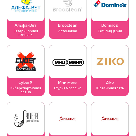
Альфа-Вет
Brooclean
Dominos
Ветеринарная
Автомойка
Сеть пиццерий
клиника
CyberX
Мни меня
Ziko
Киберспортивная
Студия массажа
Ювелирная сеть
арена