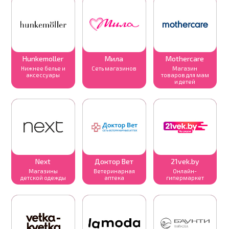
Hunkemoller
Мила
Mothercare
Нижнее белье и
Сеть магазинов
Магазин
аксессуары
товаров для мам
и детей
Next
Доктор Вет
21vek.by
Магазины
Ветеринарная
Онлайн-
детской одежды
аптека
гипермаркет