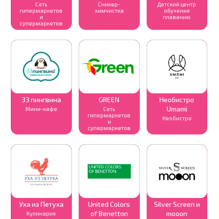
Сеть
Сникер-
Детский центр
гипермаркетов
химчистка
обучения
и
плаванию
супермаркетов
33 пингвина
GREEN
Необистро
Umami
Мини-кафе
Сеть
гипермаркетов
Необистро
и
супермаркетов
Уха из Петуха
United Colors
Silver Screen и
of Benetton
mooon
Кулинария