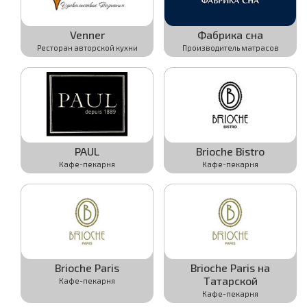
Venner
Фабрика сна
Ресторан авторской кухни
Производитель матрасов
Активировать
Активировать
Подробнее
Подробнее
PAUL
Brioche Bistro
Кафе-пекарня
Кафе-пекарня
Активировать
Активировать
Подробнее
Подробнее
Brioche Paris
Brioche Paris на
Татарской
Кафе-пекарня
Активировать
Активировать
Кафе-пекарня