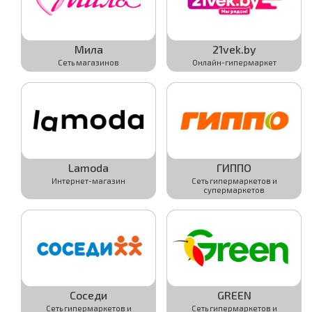
Мила
21vek.by
Сеть магазинов
Онлайн-гипермаркет
Активировать
Активировать
Подробнее
Подробнее
Lamoda
ГИППО
Интернет-магазин
Сеть гипермаркетов и
Активировать
Активировать
супермаркетов
Подробнее
Подробнее
Соседи
GREEN
Сеть гипермаркетов и
Сеть гипермаркетов и
Активировать
Активировать