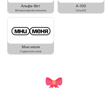
Альфа-Вет
А-100
Ветеринарная клиника
Сеть АЗС
Активировать
Активировать
Подробнее
Подробнее
Мни меня
Студия массажа
Активировать
Подробнее