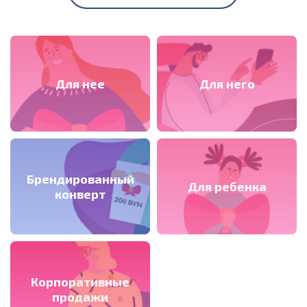
Для нее
Для него
Брендированный
Для ребенка
конверт
Корпоративные
продажи