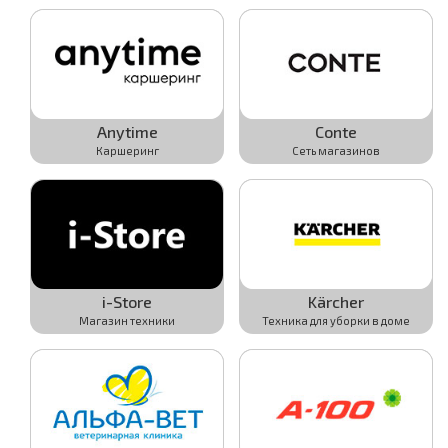
Подробнее
Подробнее
Anytime
Conte
Каршеринг
Сеть магазинов
Активировать
Активировать
Подробнее
Подробнее
i-Store
Kärcher
Магазин техники
Техника для уборки в доме
Активировать
Активировать
Подробнее
Подробнее