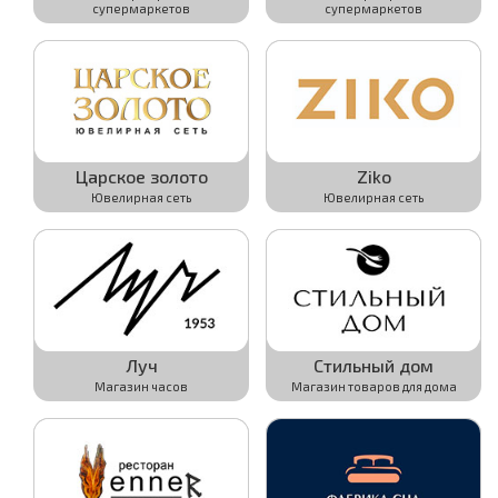
супермаркетов
супермаркетов
Подробнее
Подробнее
Царское золото
Ziko
Ювелирная сеть
Ювелирная сеть
Активировать
Активировать
Подробнее
Подробнее
Луч
Стильный дом
Магазин часов
Магазин товаров для дома
Активировать
Активировать
Подробнее
Подробнее